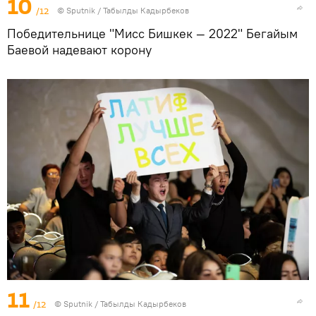
10
/12
©
Sputnik / Табылды Кадырбеков
Победительнице "Мисс Бишкек — 2022" Бегайым
Баевой надевают корону
11
/12
©
Sputnik / Табылды Кадырбеков