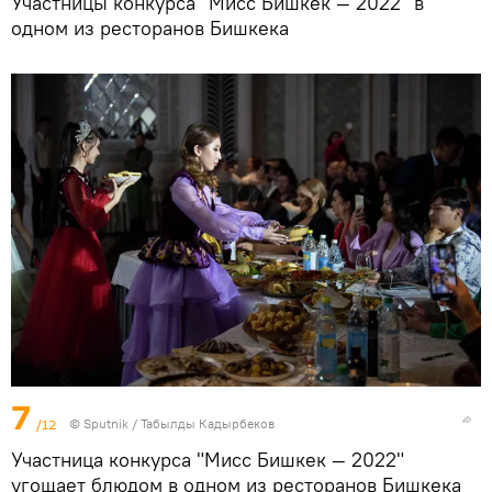
Участницы конкурса "Мисс Бишкек — 2022" в
одном из ресторанов Бишкека
7
/12
©
Sputnik / Табылды Кадырбеков
Участница конкурса "Мисс Бишкек — 2022"
угощает блюдом в одном из ресторанов Бишкека