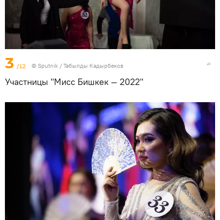
3
/12
©
Sputnik / Табылды Кадырбеков
Участницы "Мисс Бишкек — 2022"