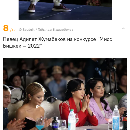
8
/12
©
Sputnik / Табылды Кадырбеков
Певец Адилет Жумабеков на конкурсе "Мисс
Бишкек — 2022"