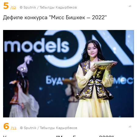
5
/12
©
Sputnik / Табылды Кадырбеков
Дефиле конкурса "Мисс Бишкек — 2022"
6
/12
©
Sputnik / Табылды Кадырбеков