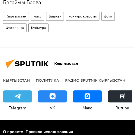
Бегайым Баева
Кыргызстан
мисс
Бишкек
конкурс красоты
фото
Фотолента
Культура
Кыргызстан
КЫРГЫЗСТАН
ПОЛИТИКА
РАДИО SPUTNIK КЫРГЫЗСТАН
Р
Telegram
VK
Макс
Rutube
О проекте
Правила использования