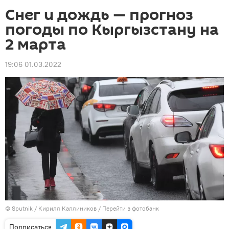
Снег и дождь — прогноз
погоды по Кыргызстану на
2 марта
19:06 01.03.2022
©
Sputnik
/ Кирилл Каллиников
/
Перейти в фотобанк
Подписаться