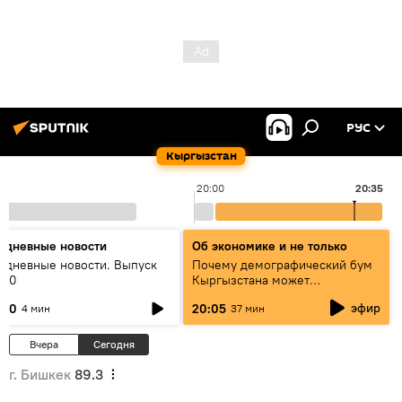
РУС
Кыргызстан
20:00
20:35
едневные новости
Об экономике и не только
едневные новости. Выпуск
Почему демографический бум
:00
Кыргызстана может
превратиться в проблему и как
эфир
:00
20:05
4 мин
37 мин
этого избежать
Вчера
Сегодня
г. Бишкек
89.3