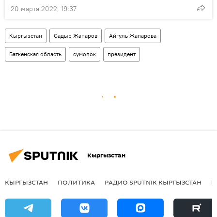
20 марта 2022, 19:37
Кыргызстан
Садыр Жапаров
Айгуль Жапарова
Баткенская область
сумолок
президент
Кыргызстан
КЫРГЫЗСТАН
ПОЛИТИКА
РАДИО SPUTNIK КЫРГЫЗСТАН
Р