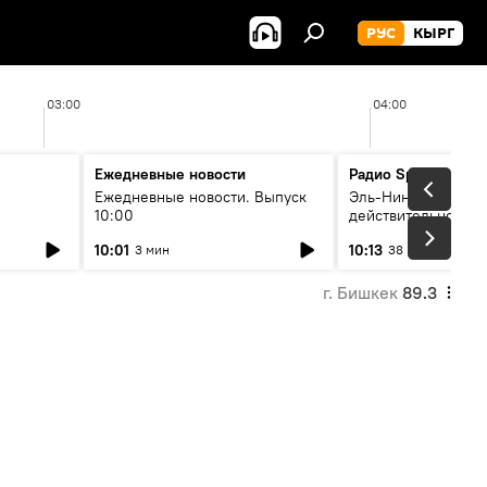
РУС
КЫРГ
03:00
04:00
Ежедневные новости
Радио Sputnik Кыр
Ежедневные новости. Выпуск
Эль-Ниньо, жара и 
10:00
действительно вли
 өнүгүү
погоду в Кыргызст
10:01
10:13
3 мин
38 мин
г. Бишкек
89.3