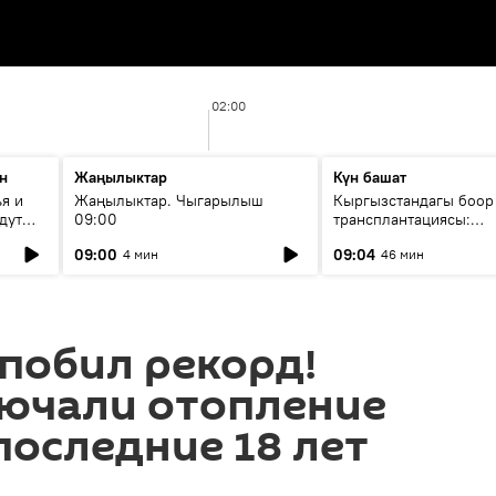
02:00
н
Жаңылыктар
Күн башат
я и
Жаңылыктар. Чыгарылыш
Кыргызстандагы боор
дут
09:00
трансплантациясы:
жетишкендиктер жана
09:00
09:04
4 мин
46 мин
келечеги
 побил рекорд!
лючали отопление
последние 18 лет