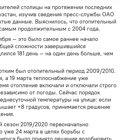
жителей столицы на протяжении последних
гызстан, изучив сведения пресс-службы ОАО
ытые данные. Выяснилось, что отопительный
 самым продолжительным с 2004 года.
ября — это было самое раннее начало
 общей сложности завершившийся
лился 181 день — на один день больше, чем
отким был отопительный период 2009/2010.
я, а 19 марта теплоснабжение уже
ремя отопление включали и отключали строго
независимо от погоды. Сейчас порядок
реднесуточной температуры на улице: если
вышает +8 градусов, принимается решение
ения.
й сезон 2019/2020 первоначально
о уже 24 марта в целях борьбы с
ируса было принято решение возобновить