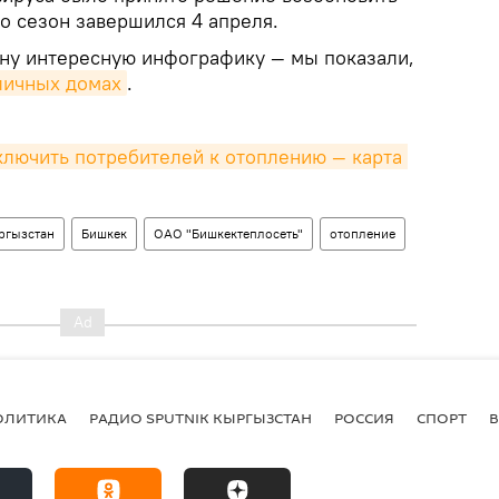
о сезон завершился 4 апреля.
дну интересную инфографику — мы показали,
оличных домах
.
ключить потребителей к отоплению — карта 
ргызстан
Бишкек
ОАО "Бишкектеплосеть"
отопление
ОЛИТИКА
РАДИО SPUTNIK КЫРГЫЗСТАН
РОССИЯ
СПОРТ