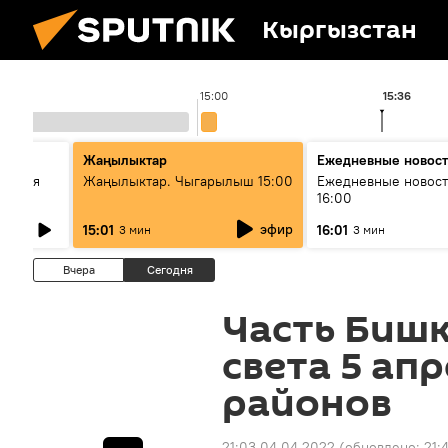
Кыргызстан
15:00
15:36
стан
Жаңылыктар
Ежедневные новос
ческая
Жаңылыктар. Чыгарылыш 15:00
Ежедневные новост
16:00
эфир
15:01
16:01
3 мин
3 мин
Вчера
Сегодня
Часть Бишк
света 5 ап
районов
21:03 04.04.2022
(обновлено:
21: