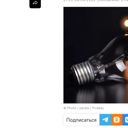
© Photo / pexels / Pixabay
Подписаться