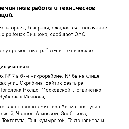
ремонтные работы и техническое
нций.
Во вторник, 5 апреля, ожидается отключение
ых районах Бишкека, сообщает ОАО
едут ремонтные работы и техническое
их участках:
мах № 7 в 6-м микрорайоне, № 6в на улице
ках улиц Скрябина, Байтик Баатыра,
 Тоголока Молдо, Московской, Логвиненко,
Чуйкова и Исанова;
трезках проспекта Чингиза Айтматова, улиц
еской, Чолпон-Атинской, Элебесова,
 Токтогула, Таш-Кумырской, Токтоналиева и