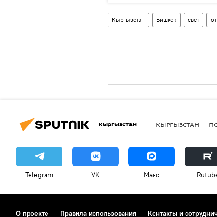
Кыргызстан
Бишкек
свет
о
Кыргызстан
КЫРГЫЗСТАН
П
Telegram
VK
Макс
Rutub
О проекте
Правила использования
Контакты и сотрудни