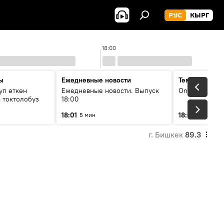
РУС
КЫРГ
18:00
ы
Ежедневные новости
Тема дня
уп өткөн
Ежедневные новости. Выпуск
On air
 токтолобуз
18:00
18:01
18:07
5 мин
30 мин
г. Бишкек
89.3