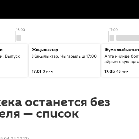
16:00
17:00
ти
Жаңылыктар
Жума жыйынтыг
и. Выпуск
Жаңылыктар. Чыгарылыш 17:00
Апта ичинде бол
айрым окуяларга
17:01
17:05
3 мин
45 мин
ека останется без
реля — список
45 04.04.2022
)