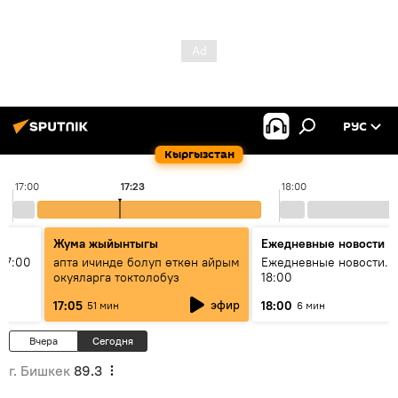
РУС
Кыргызстан
17:00
17:23
18:00
Жума жыйынтыгы
Ежедневные новости
17:00
апта ичинде болуп өткөн айрым
Ежедневные новости. 
окуяларга токтолобуз
18:00
эфир
17:05
18:00
51 мин
6 мин
Вчера
Сегодня
г. Бишкек
89.3