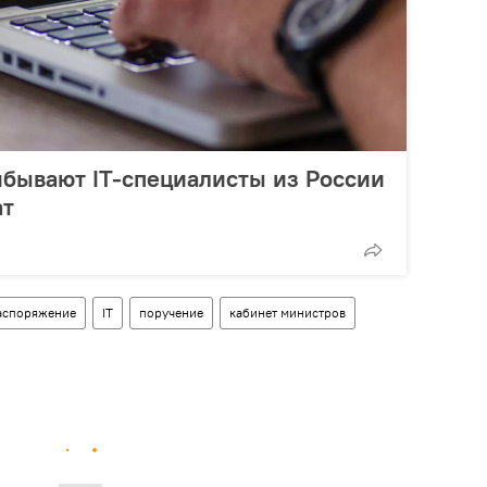
бывают IT-специалисты из России
ат
аспоряжение
IT
поручение
кабинет министров