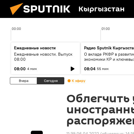
Кыргызстан
00:00
01:00
Ежедневные новости
Радио Sputnik Кыргызста
Ежедневные новости. Выпуск
О вкладе РКФР в развити
08:00
экономики КР и ключевы
секторах до 2030 года
08:00
08:04
4 мин
55 мин
Вчера
Сегодня
К эфиру
Облегчить 
иностранн
распоряже
11:39 06.04.2022
(обновлено:
14:1