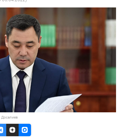
н Досалиев