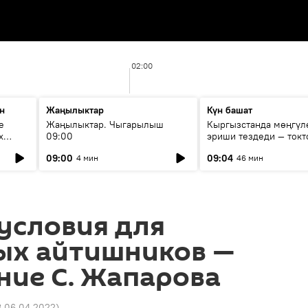
02:00
н
Жаңылыктар
Күн башат
е
Жаңылыктар. Чыгарылыш
Кыргызстанда мөңгүл
х
09:00
эриши тездеди — токт
мүмкүн эмеспи?
09:00
09:04
4 мин
46 мин
условия для
ых айтишников —
ние С. Жапарова
8 06.04.2022
)