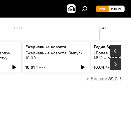
РУС
КЫРГ
03:00
04:00
Ежедневные новости
Радио Sputnik Кыр
өрдүн
Ежедневные новости. Выпуск
«Более 1200 сёл в 
отуу
10:00
МЧС — о климате, 
системе оповещен
10:01
10:04
3 мин
49 мин
населения
г. Бишкек
89.3