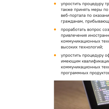
упростить процедуру т
также принять меры по
веб-портала по оказан
гражданам, прибывающ
проработать вопрос со
привлечения иностран
коммуникационных техн
высоких технологий;
упростить процедуру о
имеющим квалификацию
коммуникационных техн
программных продукто