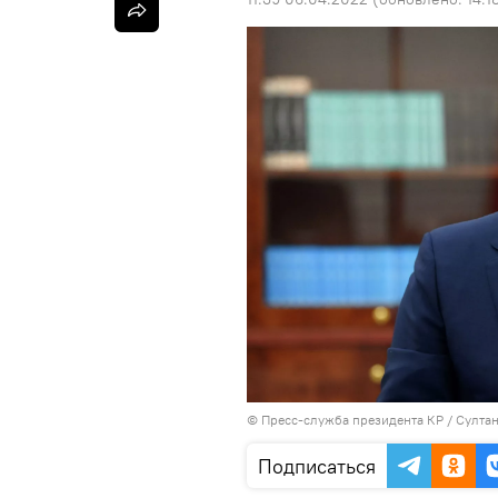
©
Пресс-служба президента КР / Султа
Подписаться