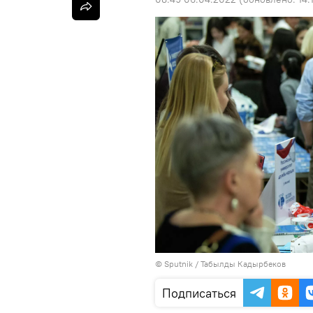
©
Sputnik / Табылды Кадырбеков
Подписаться