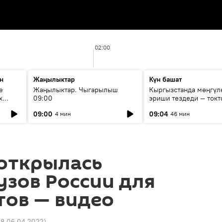
02:00
н
Жаңылыктар
Күн башат
е
Жаңылыктар. Чыгарылыш
Кыргызстанда мөңгүл
х
09:00
эриши тездеди — токт
мүмкүн эмеспи?
09:00
09:04
4 мин
46 мин
 открылась
узов России для
тов — видео
18 06.04.2022
)