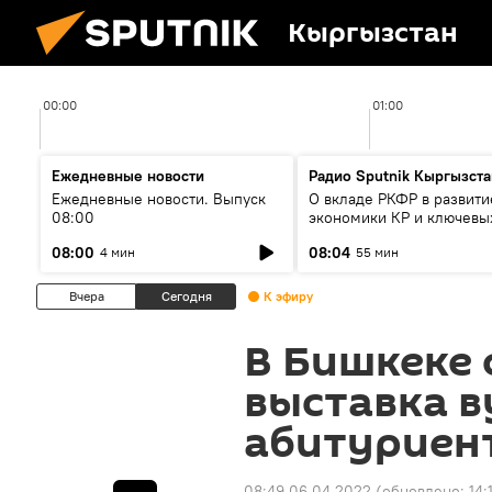
Кыргызстан
00:00
01:00
Ежедневные новости
Радио Sputnik Кыргызста
Ежедневные новости. Выпуск
О вкладе РКФР в развити
08:00
экономики КР и ключевы
секторах до 2030 года
08:00
08:04
4 мин
55 мин
Вчера
Сегодня
К эфиру
В Бишкеке
выставка в
абитуриен
08:49 06.04.2022
(обновлено:
14: