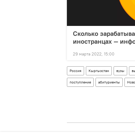
Сколько зарабатыва
иностранцах — инф
29 марта 2022, 15:00
Россия
Кыргызстан
вузы
в
поступление
абитуриенты
Ново