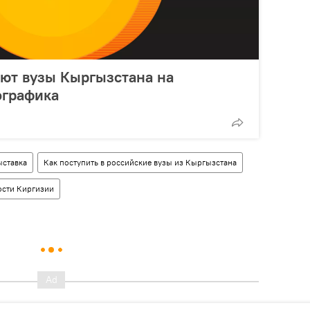
ют вузы Кыргызстана на
ографика
ыставка
Как поступить в российские вузы из Кыргызстана
сти Киргизии