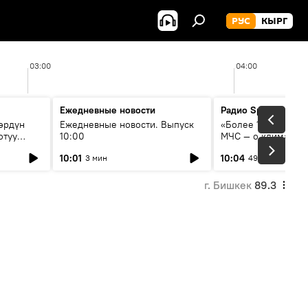
РУС
КЫРГ
03:00
04:00
Ежедневные новости
Радио Sputnik Кыр
өрдүн
Ежедневные новости. Выпуск
«Более 1200 сёл в 
отуу
10:00
МЧС — о климате, 
системе оповещен
10:01
10:04
3 мин
49 мин
населения
г. Бишкек
89.3