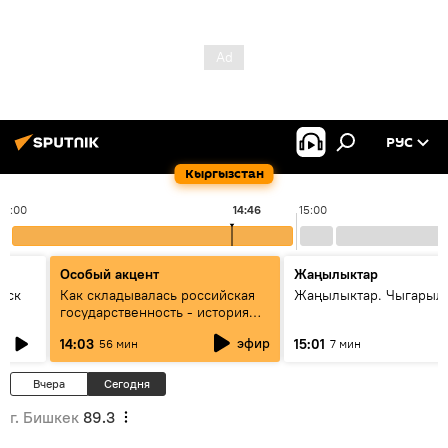
РУС
Кыргызстан
14:00
14:46
15:00
Особый акцент
Жаңылыктар
уск
Как складывалась российская
Жаңылыктар. Чыгарыл
государственность - история
России и геополитика Евразии
эфир
14:03
15:01
56 мин
7 мин
глазами аналитиков
Вчера
Сегодня
г. Бишкек
89.3