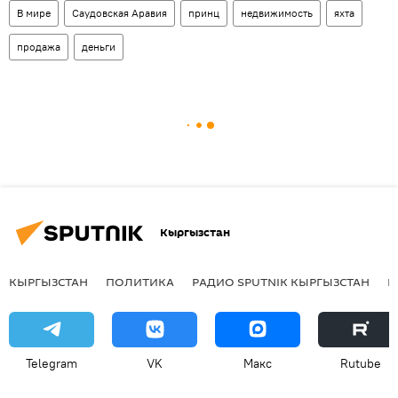
В мире
Саудовская Аравия
принц
недвижимость
яхта
продажа
деньги
Кыргызстан
КЫРГЫЗСТАН
ПОЛИТИКА
РАДИО SPUTNIK КЫРГЫЗСТАН
Р
Telegram
VK
Макс
Rutube