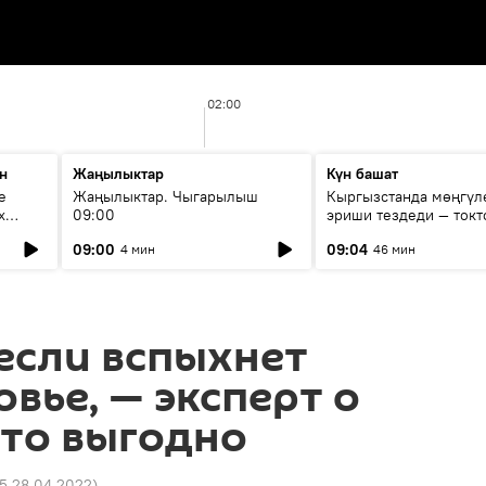
02:00
н
Жаңылыктар
Күн башат
е
Жаңылыктар. Чыгарылыш
Кыргызстанда мөңгүл
х
09:00
эриши тездеди — токт
мүмкүн эмеспи?
09:00
09:04
4 мин
46 мин
 если вспыхнет
вье, — эксперт о
это выгодно
15 28.04.2022
)