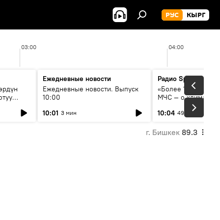
РУС
КЫРГ
03:00
04:00
Ежедневные новости
Радио Sputnik Кыр
өрдүн
Ежедневные новости. Выпуск
«Более 1200 сёл в 
отуу
10:00
МЧС — о климате, 
системе оповещен
10:01
10:04
3 мин
49 мин
населения
г. Бишкек
89.3