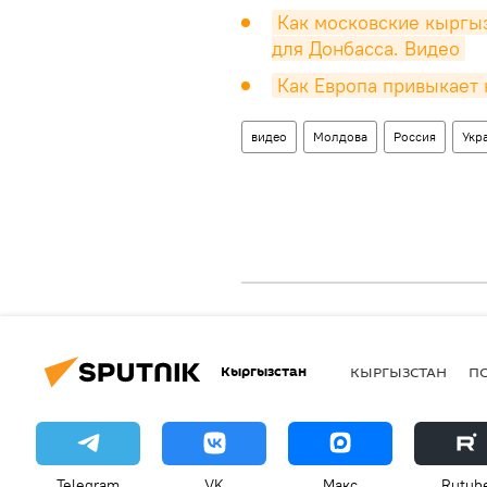
Как московские кыргы
для Донбасса. Видео
Как Европа привыкает 
видео
Молдова
Россия
Укр
Кыргызстан
КЫРГЫЗСТАН
П
Telegram
VK
Макс
Rutub