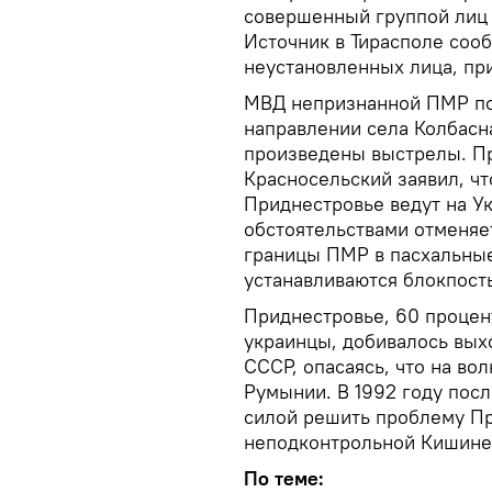
совершенный группой лиц 
Источник в Тирасполе соо
неустановленных лица, пр
МВД непризнанной ПМР под
направлении села Колбасн
произведены выстрелы. П
Красносельский заявил, чт
Приднестровье ведут на У
обстоятельствами отменяе
границы ПМР в пасхальные
устанавливаются блокпост
Приднестровье, 60 процен
украинцы, добивалось вых
СССР, опасаясь, что на во
Румынии. В 1992 году пос
силой решить проблему Пр
неподконтрольной Кишине
По теме: