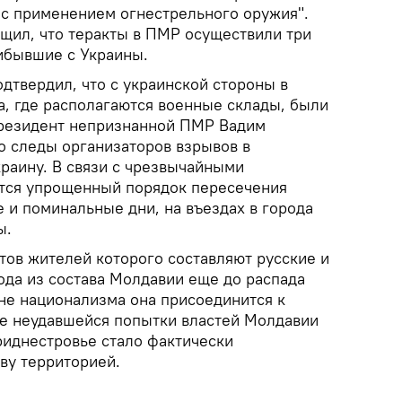
с применением огнестрельного оружия".
бщил, что теракты в ПМР осуществили три
ибывшие с Украины.
твердил, что с украинской стороны в
а, где располагаются военные склады, были
резидент непризнанной ПМР Вадим
о следы организаторов взрывов в
краину. В связи с чрезвычайными
тся упрощенный порядок пересечения
 и поминальные дни, на въездах в города
ы.
тов жителей которого составляют русские и
ода из состава Молдавии еще до распада
лне национализма она присоединится к
ле неудавшейся попытки властей Молдавии
иднестровье стало фактически
ву территорией.