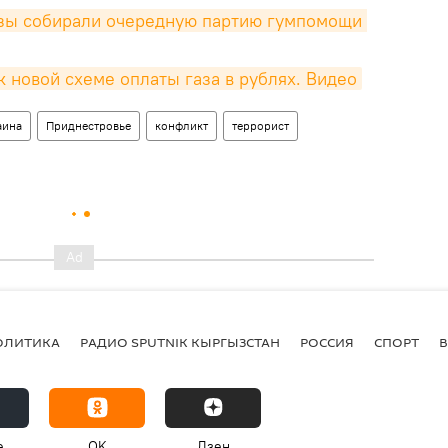
зы собирали очередную партию гумпомощи 
к новой схеме оплаты газа в рублях. Видео
аина
Приднестровье
конфликт
террорист
ОЛИТИКА
РАДИО SPUTNIK КЫРГЫЗСТАН
РОССИЯ
СПОРТ
e
OK
Дзен