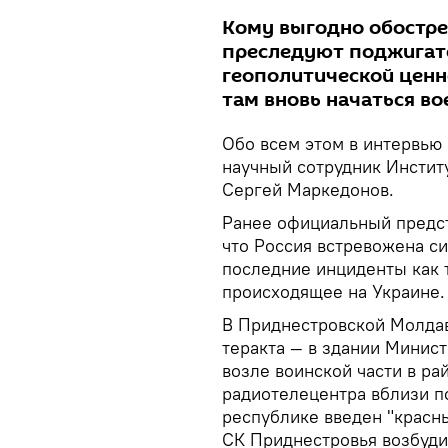
Кому выгодно обостре
преследуют поджигат
геополитической ценн
там вновь начаться во
Обо всем этом в интервью 
научный сотрудник Инсти
Сергей Маркедонов.
Ранее официальный предс
что Россия встревожена с
последние инциденты как 
происходящее на Украине.
В Приднестровской Молда
теракта — в здании Минис
возле воинской части в ра
радиотелецентра вблизи п
республике введен "красн
СК Приднестровья возбудил