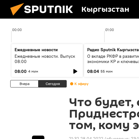
Кыргызстан
00:00
01:00
Ежедневные новости
Радио Sputnik Кыргызста
Ежедневные новости. Выпуск
О вкладе РКФР в развити
08:00
экономики КР и ключевы
секторах до 2030 года
08:00
08:04
4 мин
55 мин
Вчера
Сегодня
К эфиру
Что будет,
Приднестро
том, кому 
21:32 28.04.2022
(обновлено:
23: