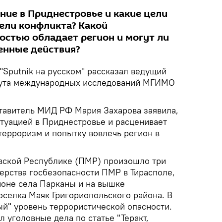
ние в Приднестровье и какие цели
ели конфликта? Какой
остью обладает регион и могут ли
енные действия?
"Sputnik на русском" рассказал ведущий
тута международных исследований МГИМО
тавитель МИД РФ Мария Захарова заявила,
итуацией в Приднестровье и расценивает
терроризм и попытку вовлечь регион в
вской Республике (ПМР) произошло три
терства госбезопасности ПМР в Тирасполе,
йоне села Парканы и на вышке
оселка Маяк Григориопольского района. В
ый" уровень террористической опасности.
 уголовные дела по статье "Теракт,