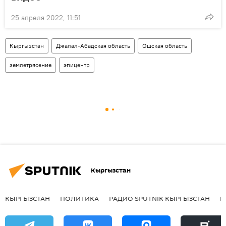
25 апреля 2022, 11:51
Кыргызстан
Джалал-Абадская область
Ошская область
землетрясение
эпицентр
Кыргызстан
КЫРГЫЗСТАН
ПОЛИТИКА
РАДИО SPUTNIK КЫРГЫЗСТАН
Р