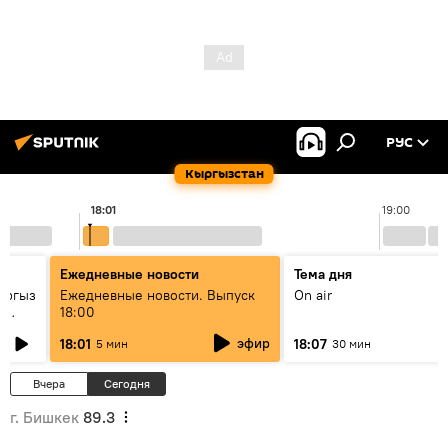
РУС
Кыргызстан
18:01
19:00
Ежедневные новости
Тема дня
ыргыз
Ежедневные новости. Выпуск
On air
н
18:00
эфир
18:01
18:07
5 мин
30 мин
Вчера
Сегодня
г. Бишкек
89.3