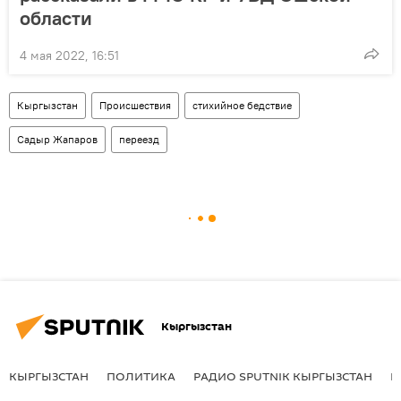
области
4 мая 2022, 16:51
Кыргызстан
Происшествия
стихийное бедствие
Садыр Жапаров
переезд
Кыргызстан
КЫРГЫЗСТАН
ПОЛИТИКА
РАДИО SPUTNIK КЫРГЫЗСТАН
Р