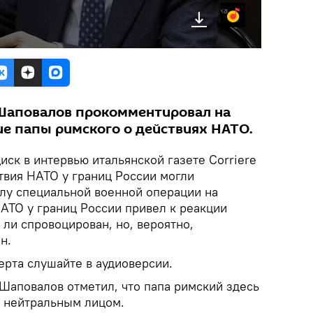
Яндекс.Музыка
Шаповалов прокомментировал на
ие папы римского о действиях НАТО.
ск в интервью итальянской газете Corriere
ствия НАТО у границ России могли
алу специальной военной операции на
АТО у границ России привел к реакции
 ли спровоцирован, но, вероятно,
н.
рта слушайте в аудиоверсии.
 Шаповалов отметил, что папа римский здесь
и нейтральным лицом.