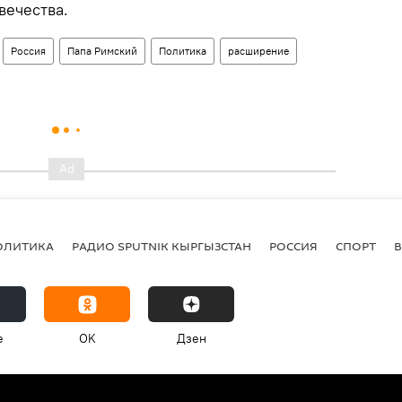
вечества.
Россия
Папа Римский
Политика
расширение
ОЛИТИКА
РАДИО SPUTNIK КЫРГЫЗСТАН
РОССИЯ
СПОРТ
e
OK
Дзен