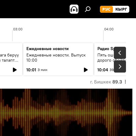
РУС
КЫРГ
03:00
04:00
Ежедневные новости
Радио Sputnik Кыр
ага берүү
Ежедневные новости. Выпуск
Пять ошибок котор
 талаптар
10:00
дорого обойтись п
жилья
10:01
10:04
3 мин
39 мин
г. Бишкек
89.3