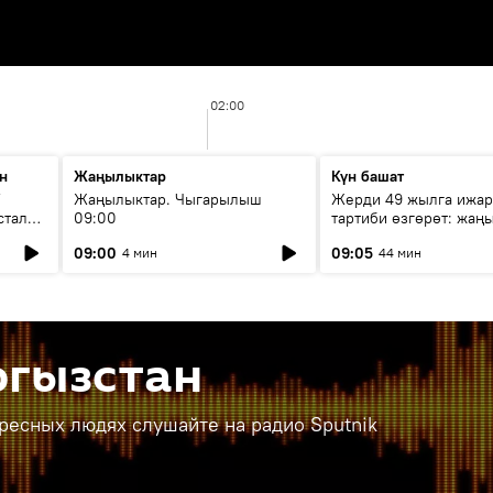
02:00
н
Жаңылыктар
Күн башат
F
Жаңылыктар. Чыгарылыш
Жерди 49 жылга ижар
стала
09:00
тартиби өзгөрөт: жаңы
эмнени көздөйт?
09:00
09:05
4 мин
44 мин
ргызстан
ересных людях слушайте на радио Sputnik