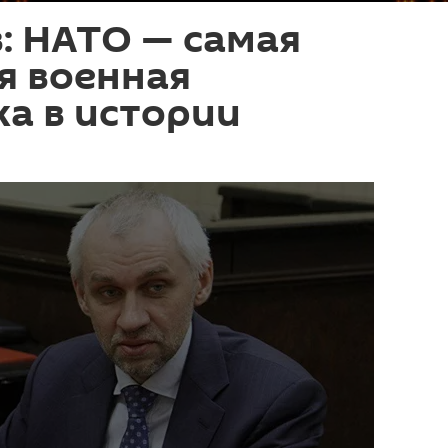
: НАТО — самая
я военная
а в истории