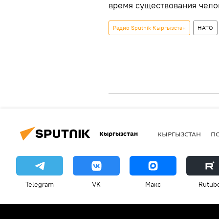
время существования чело
Радио Sputnik Кыргызстан
НАТО
Кыргызстан
КЫРГЫЗСТАН
П
Telegram
VK
Макс
Rutub