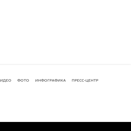
ВИДЕО
ФОТО
ИНФОГРАФИКА
ПРЕСС-ЦЕНТР