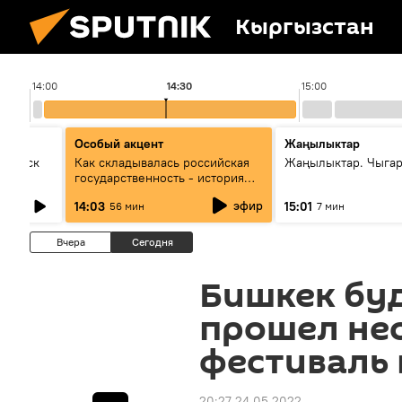
Кыргызстан
14:00
14:30
15:00
Особый акцент
Жаңылыктар
Выпуск
Как складывалась российская
Жаңылыктар. Чыга
государственность - история
России и геополитика Евразии
эфир
14:03
15:01
56 мин
7 мин
глазами аналитиков
Вчера
Сегодня
Бишкек бу
прошел не
фестиваль 
20:27 24.05.2022