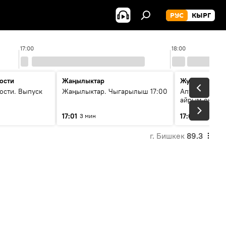
РУС
КЫРГ
17:00
18:00
ости
Жаңылыктар
Жума жыйын
ости. Выпуск
Жаңылыктар. Чыгарылыш 17:00
Апта ичинде 
айрым окуяла
17:01
17:05
3 мин
45 мин
г. Бишкек
89.3