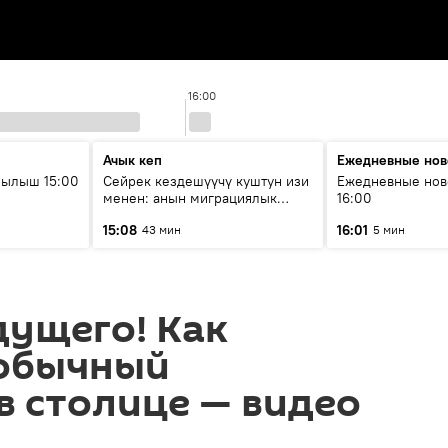
16:00
Ачык кеп
Ежедневные нов
рылыш 15:00
Сейрек кездешүүчү куштун изи
Ежедневные нов
менен: анын миграциялык
16:00
жолу эмнеден кабар берет?
15:08
16:01
43 мин
5 мин
дущего! Как
обычный
в столице — видео