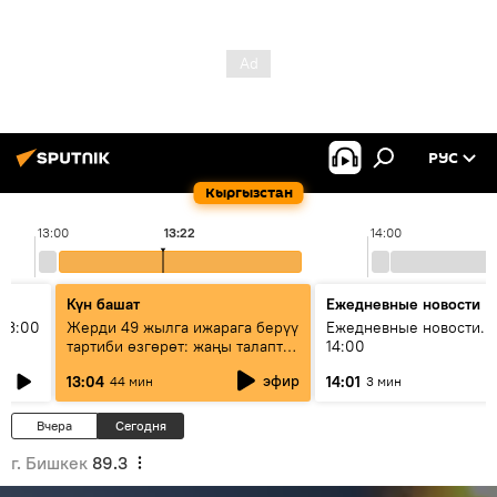
РУС
Кыргызстан
13:00
13:22
14:00
Күн башат
Ежедневные новости
13:00
Жерди 49 жылга ижарага берүү
Ежедневные новости. 
тартиби өзгөрөт: жаңы талаптар
14:00
эмнени көздөйт?
эфир
13:04
14:01
44 мин
3 мин
Вчера
Сегодня
г. Бишкек
89.3