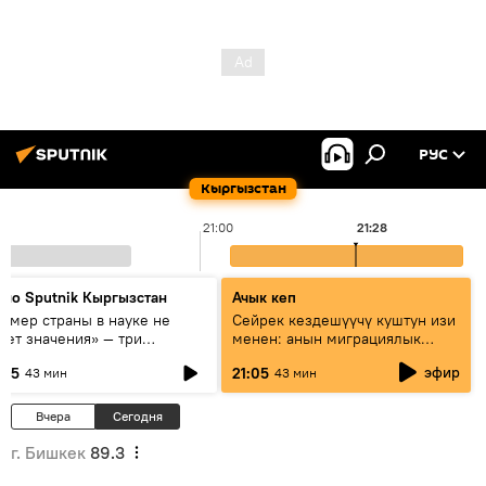
РУС
Кыргызстан
21:00
21:28
дио Sputnik Кыргызстан
Ачык кеп
азмер страны в науке не
Сейрек кездешүүчү куштун изи
еет значения» — три
менен: анын миграциялык
сперта о сотрудничестве
жолу эмнеден кабар берет?
эфир
:05
21:05
43 мин
43 мин
ссии и Кыргызстана в
разовании и исследованиях
Вчера
Сегодня
г. Бишкек
89.3