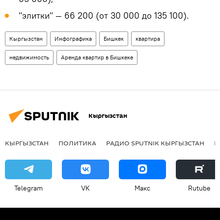
"элитки" — 66 200 (от 30 000 до 135 100).
Кыргызстан
Инфографика
Бишкек
квартира
недвижимость
Аренда квартир в Бишкеке
Кыргызстан
КЫРГЫЗСТАН
ПОЛИТИКА
РАДИО SPUTNIK КЫРГЫЗСТАН
Р
Telegram
VK
Макс
Rutube