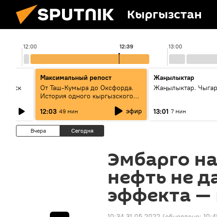
Кыргызстан
12:00
12:39
13:00
Максимальный репост
Жаңылыктар
Выпуск
От Таш-Кумыра до Оксфорда.
Жаңылыктар. Чыга
История одного кыргызского
динозавра
эфир
12:03
13:01
49 мин
7 мин
Вчера
Сегодня
Эмбарго н
нефть не д
эффекта —
10:34 31.05.2022
(обновлено:
10:4