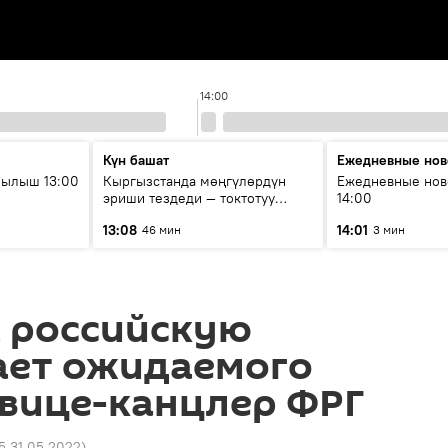
14:00
Күн башат
Ежедневные нов
рылыш 13:00
Кыргызстанда мөңгүлөрдүн
Ежедневные нов
эриши тездеди — токтотуу
14:00
мүмкүн эмеспи?
13:08
14:01
46 мин
3 мин
а российскую
ает ожидаемого
 вице-канцлер ФРГ
5 31.05.2022
)