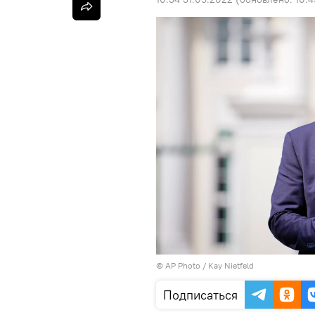
©
AP Photo
/ Kay Nietfeld
Подписаться