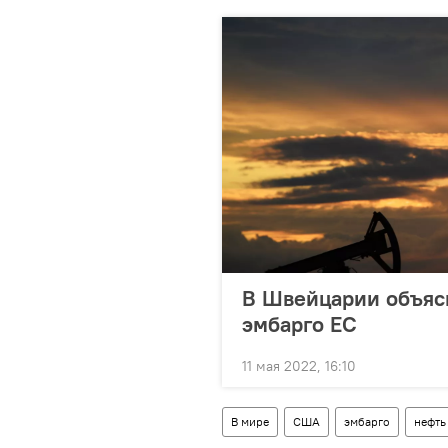
В Швейцарии объяс
эмбарго ЕС
11 мая 2022, 16:10
В мире
США
эмбарго
нефть