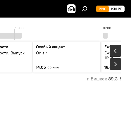
РУС
КЫРГ
15:00
16:00
ости
Особый акцент
Ежедневные 
ости. Выпуск
On air
Ежедневные н
16:00
14:05
16:01
60 мин
3 мин
г. Бишкек
89.3