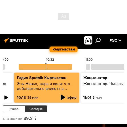
РУС
Кыргызстан
10:00
10:32
11:00
Радио Sputnik Кыргызстан
Жаңылыктар
уск
Эль-Ниньо, жара и сели: что
Жаңылыктар. Чыгарылы
действительно влияет на
погоду в Кыргызстане
эфир
10:13
11:01
38 мин
3 мин
Вчера
Сегодня
г. Бишкек
89.3