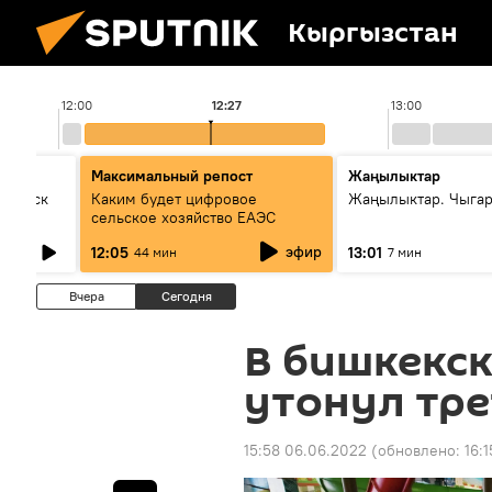
Кыргызстан
12:00
12:27
13:00
Максимальный репост
Жаңылыктар
Выпуск
Каким будет цифровое
Жаңылыктар. Чыга
сельское хозяйство ЕАЭС
эфир
12:05
13:01
44 мин
7 мин
Вчера
Сегодня
В бишкекс
утонул тре
15:58 06.06.2022
(обновлено:
16: