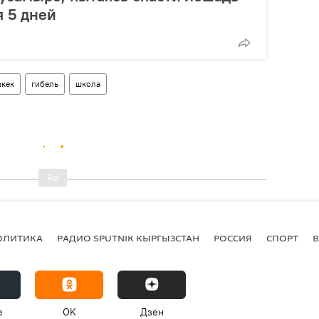
я 5 дней
кек
гибель
школа
ОЛИТИКА
РАДИО SPUTNIK КЫРГЫЗСТАН
РОССИЯ
СПОРТ
e
OK
Дзен