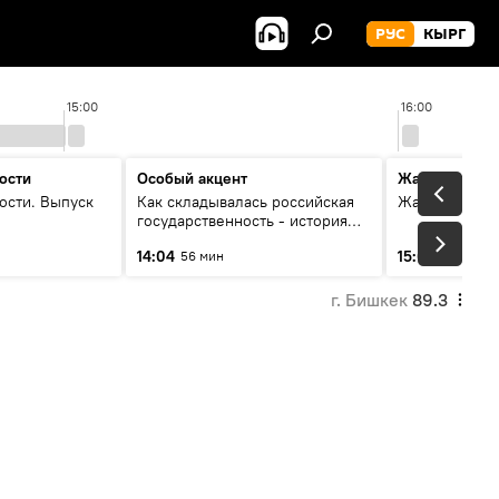
РУС
КЫРГ
15:00
16:00
ости
Особый акцент
Жаңылыктар
ости. Выпуск
Как складывалась российская
Жаңылыктар.
государственность - история
России и геополитика Евразии
14:04
15:01
56 мин
3 мин
глазами аналитиков
г. Бишкек
89.3