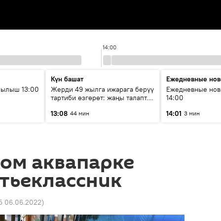
14:00
Күн башат
Ежедневные нов
рылыш 13:00
Жерди 49 жылга ижарага берүү
Ежедневные нов
тартиби өзгөрөт: жаңы талаптар
14:00
эмнени көздөйт?
13:08
14:01
44 мин
3 мин
ком аквапарке
тьеклассник
15 06.06.2022
)