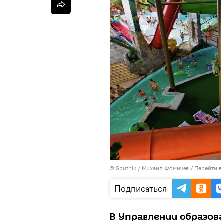
©
Sputnik
/ Михаил Фомичев
/
Перейти 
Подписаться
В Управлении образов