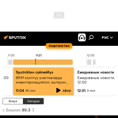
РУС
Кыргызстан
11:00
11:21
12:00
Sputnikteн сүйлөйбүз
Ежедневные новости
11:00
ӨКМ кооптуу участкаларда
Ежедневные новости. 
инвентаризациялоо иштерин
12:00
жүргүзүүдө — иш кайсы этапта?
эфир
11:04
12:01
45 мин
3 мин
Вчера
Сегодня
г. Бишкек
89.3