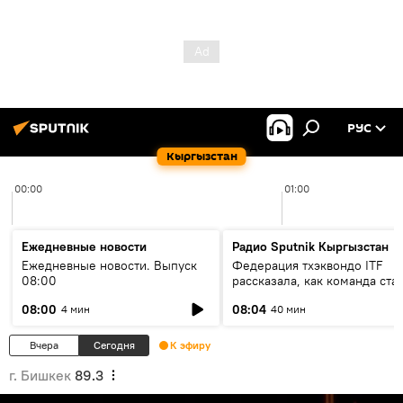
РУС
Кыргызстан
00:00
01:00
Ежедневные новости
Радио Sputnik Кыргызстан
Ежедневные новости. Выпуск
Федерация тхэквондо ITF
08:00
рассказала, как команда ста
жертвой мошенников
08:00
08:04
4 мин
40 мин
Вчера
Сегодня
К эфиру
г. Бишкек
89.3