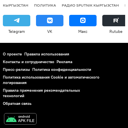
КЫРГЫЗСТАН
ПОЛИТИКА
РАДИО SPUTNIK КЫРГЫЗСТАН
Р
Telegram
VK
Макс
Rutube
О проекте
Правила использования
Контакты и сотрудничество
Реклама
Пресс-релизы
Политика конфиденциальности
Политика использования Cookie и автоматического
логирования
Правила применения рекомендательных
технологий
Обратная связь