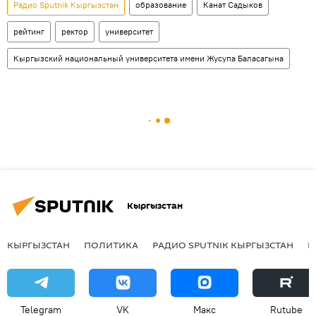
Радио Sputnik Кыргызстан
образование
Канат Садыков
рейтинг
ректор
университет
Кыргызский национальный университета имени Жусупа Баласагына
Кыргызстан
КЫРГЫЗСТАН
ПОЛИТИКА
РАДИО SPUTNIK КЫРГЫЗСТАН
Р
Telegram
VK
Макс
Rutube