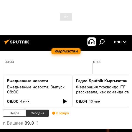
РУС
Кыргызстан
00:00
01:00
Ежедневные новости
Радио Sputnik Кыргызстан
Ежедневные новости. Выпуск
Федерация тхэквондо ITF
08:00
рассказала, как команда ста
жертвой мошенников
08:00
08:04
4 мин
40 мин
Вчера
Сегодня
К эфиру
г. Бишкек
89.3