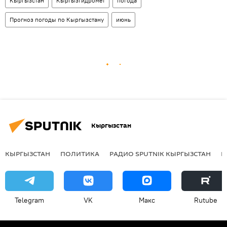
Кыргызстан
Кыргызгидромет
погода
Прогноз погоды по Кыргызстану
июнь
Кыргызстан
КЫРГЫЗСТАН
ПОЛИТИКА
РАДИО SPUTNIK КЫРГЫЗСТАН
Р
Telegram
VK
Макс
Rutube