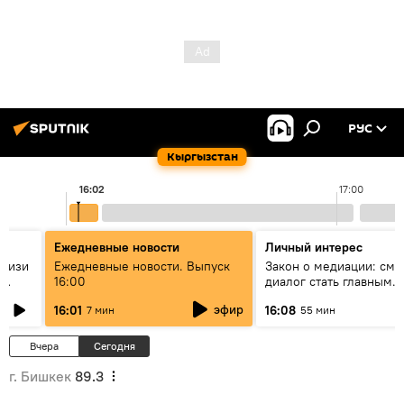
РУС
Кыргызстан
16:02
17:00
Ежедневные новости
Личный интерес
н изи
Ежедневные новости. Выпуск
Закон о медиации: смо
16:00
диалог стать главным
т?
инструментом примире
эфир
16:01
16:08
7 мин
55 мин
Кыргызстане?
Вчера
Сегодня
г. Бишкек
89.3