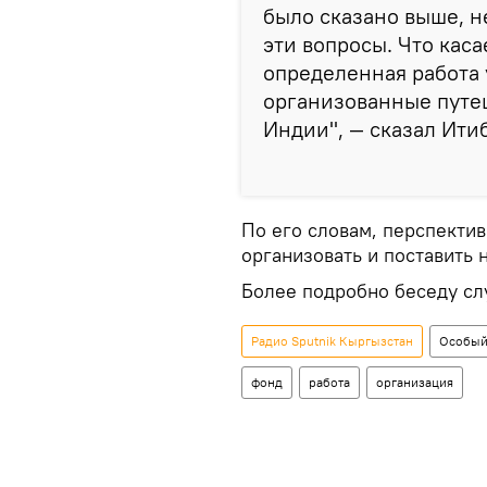
было сказано выше, 
эти вопросы. Что каса
определенная работа
организованные путеш
Индии", — сказал Ити
По его словам, перспектив
организовать и поставить 
Более подробно беседу сл
Радио Sputnik Кыргызстан
Особый
фонд
работа
организация