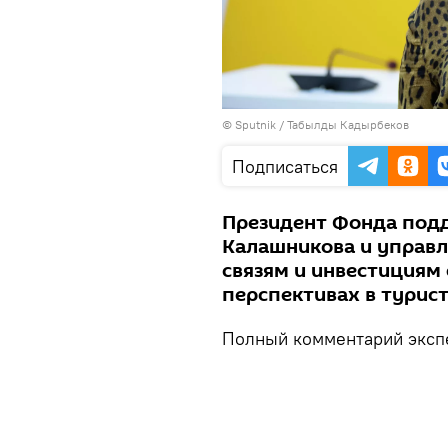
©
Sputnik / Табылды Кадырбеков
Подписаться
Президент Фонда подд
Калашникова и управ
связям и инвестициям 
перспективах в турист
Полный комментарий экспе