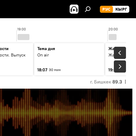
РУС
КЫРГ
19:00
20:00
ости
Тема дня
Жаңылыктар
ости. Выпуск
On air
Жаңылыктар.
18:07
19:01
30 мин
8 мин
г. Бишкек
89.3