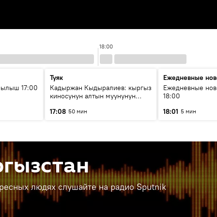
18:00
Туяк
Ежедневные нов
рылыш 17:00
Кадыржан Кыдыралиев: кыргыз
Ежедневные нов
киносунун алтын муунунун
18:00
өкүлү
17:08
18:01
50 мин
5 мин
ргызстан
ересных людях слушайте на радио Sputnik