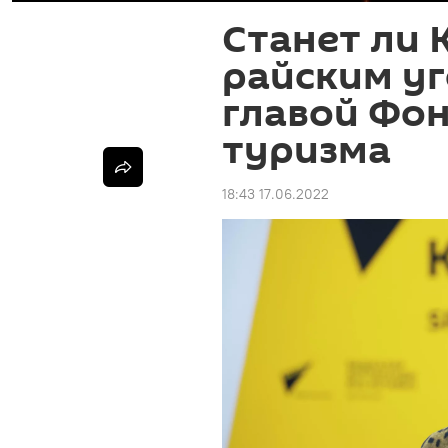
Станет ли 
райским уг
главой Фон
туризма
18:43 17.06.2022