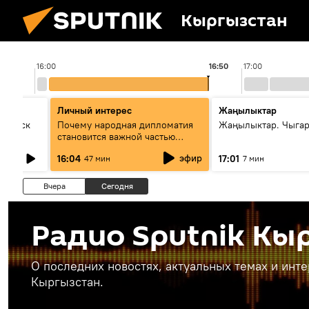
Кыргызстан
16:00
16:50
17:00
Личный интерес
Жаңылыктар
Выпуск
Почему народная дипломатия
Жаңылыктар. Чыга
становится важной частью
международного
эфир
16:04
17:01
47 мин
7 мин
сотрудничества
Вчера
Сегодня
Радио Sputnik Кы
О последних новостях, актуальных темах и инт
Кыргызстан.