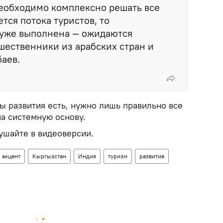
необходимо комплексно решать все
ется потока туристов, то
 уже выполнена — ожидаются
ественники из арабских стран и
баев.
ы развития есть, нужно лишь правильно все
на системную основу.
ушайте в видеоверсии.
 акцент
Кыргызстан
Индия
туризм
развитие