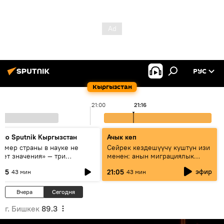
РУС
Кыргызстан
21:00
21:16
дио Sputnik Кыргызстан
Ачык кеп
азмер страны в науке не
Сейрек кездешүүчү куштун изи
еет значения» — три
менен: анын миграциялык
сперта о сотрудничестве
жолу эмнеден кабар берет?
эфир
:05
21:05
43 мин
43 мин
ссии и Кыргызстана в
разовании и исследованиях
Вчера
Сегодня
г. Бишкек
89.3