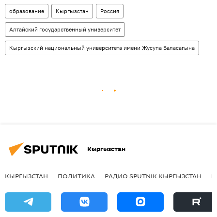
образование
Кыргызстан
Россия
Алтайский государственный университет
Кыргызский национальный университета имени Жусупа Баласагына
Кыргызстан
КЫРГЫЗСТАН
ПОЛИТИКА
РАДИО SPUTNIK КЫРГЫЗСТАН
Р