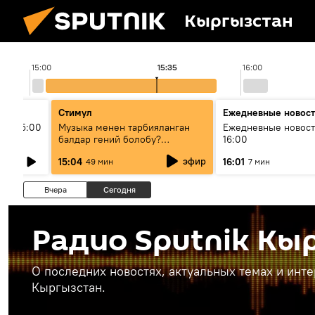
Кыргызстан
15:00
15:35
16:00
Стимул
Ежедневные новос
ыш 15:00
Музыка менен тарбияланган
Ежедневные новост
балдар гений болобу?
16:00
Кыргыздын жашоосунда
эфир
15:04
16:01
49 мин
7 мин
музыканын орду
Вчера
Сегодня
Радио Sputnik Кы
О последних новостях, актуальных темах и инт
Кыргызстан.