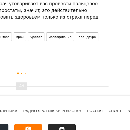
врач уговаривает вас провести пальцевое
ростаты, значит, это действительно
овать здоровьем только из страха перед
Князев
врач
уролог
исследование
процедура
ОЛИТИКА
РАДИО SPUTNIK КЫРГЫЗСТАН
РОССИЯ
СПОРТ