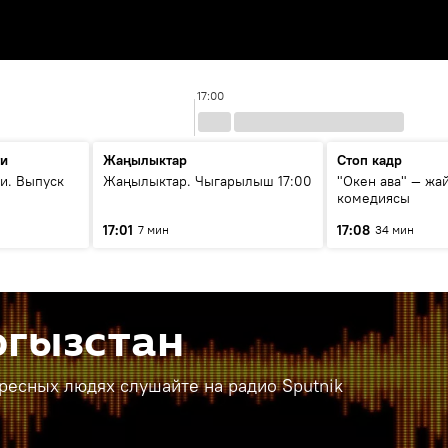
17:00
ти
Жаңылыктар
Стоп кадр
и. Выпуск
Жаңылыктар. Чыгарылыш 17:00
"Окен ава" — жа
комедиясы
17:01
17:08
7 мин
34 мин
ргызстан
ересных людях слушайте на радио Sputnik