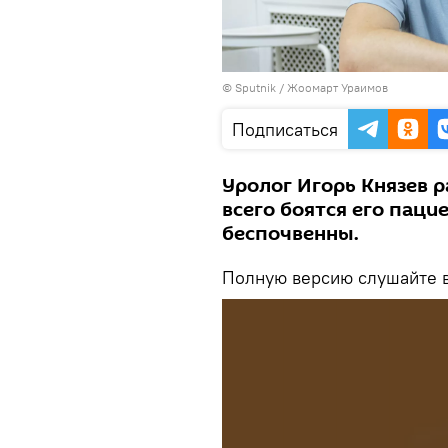
©
Sputnik / Жоомарт Ураимов
Подписаться
Уролог Игорь Князев 
всего боятся его паци
беспочвенны.
Полную версию слушайте в