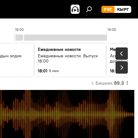
РУС
КЫРГ
18:00
19:00
Ежедневные новости
Меняющие м
йдын элдик
Ежедневные новости. Выпуск
Аскар Салымб
18:00
должен пост
совершенство
18:01
18:06
5 мин
54 мин
г. Бишкек
89.3