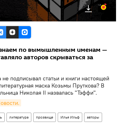
Яндекс.Музыка
 знаем по вымышленным именам —
авляло авторов скрываться за
 не подписывал статьи и книги настоящей
литературная маска Козьмы Пруткова? В
льница Николая II назвалась "Тэффи".
овости.
ь
литература
прозвище
Илья Ильф
авторы