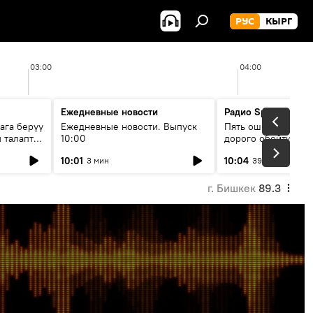
РУС
КЫРГ
03:00
04:00
Ежедневные новости
Радио Sputnik Кыр
ага берүү
Ежедневные новости. Выпуск
Пять ошибок котор
 талаптар
10:00
дорого обойтись п
жилья
10:01
10:04
3 мин
39 мин
г. Бишкек
89.3