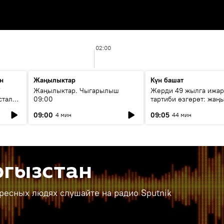
02:00
н
Жаңылыктар
Күн башат
F
Жаңылыктар. Чыгарылыш
Жерди 49 жылга ижар
стала
09:00
тартиби өзгөрөт: жаңы
эмнени көздөйт?
09:00
09:05
4 мин
44 мин
ргызстан
ересных людях слушайте на радио Sputnik