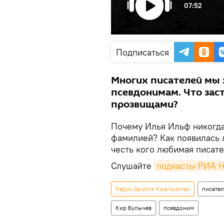
07:52
Подписаться
Многих писателей мы
псевдонимам. Что заст
прозвищами?
Почему Илья Ильф никогда
фамилией? Как появилась 
честь кого любимая писате
Слушайте
подкасты РИА Н
Радио Sputnik Кыргызстан
писател
Кир Булычев
псевдоним