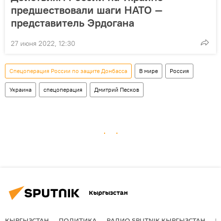
предшествовали шаги НАТО —
представитель Эрдогана
27 июня 2022, 12:30
Спецоперация России по защите Донбасса
В мире
Россия
Украина
спецоперация
Дмитрий Песков
Кыргызстан
КЫРГЫЗСТАН
ПОЛИТИКА
РАДИО SPUTNIK КЫРГЫЗСТАН
Р