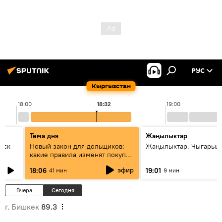
РУС
Кыргызстан
18:00
18:32
19:00
Тема дня
Жаңылыктар
уск
Новый закон для дольщиков:
Жаңылыктар. Чыгарыл
какие правила изменят покупку
квартир
эфир
18:06
19:01
41 мин
9 мин
Вчера
Сегодня
г. Бишкек
89.3