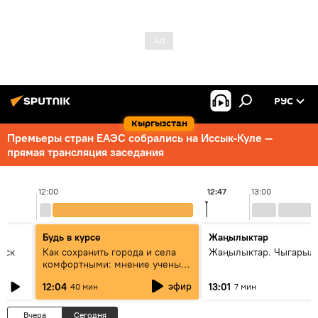
РУС
Кыргызстан
Премьеры стран ЕАЭС собрались на Иссык-Куле —
прямая трансляция заседания
12:00
12:47
13:00
Будь в курсе
Жаңылыктар
уск
Как сохранить города и села
Жаңылыктар. Чыгарыл
комфортными: мнение ученых
Евразии
эфир
12:04
13:01
40 мин
7 мин
Вчера
Сегодня