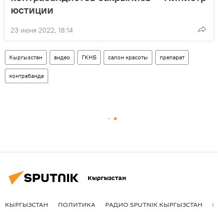
юстиции
23 июня 2022, 18:14
Кыргызстан
видео
ГКНБ
салон красоты
препарат
контрабанда
Кыргызстан
КЫРГЫЗСТАН
ПОЛИТИКА
РАДИО SPUTNIK КЫРГЫЗСТАН
Р