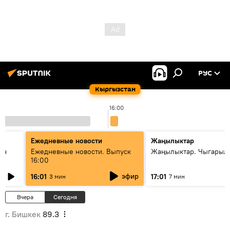
РУС
Кыргызстан
16:00
Ежедневные новости
Жаңылыктар
ан
Ежедневные новости. Выпуск
Жаңылыктар. Чыгарыл
16:00
эфир
16:01
17:01
3 мин
7 мин
Вчера
Сегодня
г. Бишкек
89.3