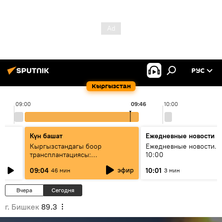
РУС
Кыргызстан
09:00
09:46
10:00
Күн башат
Ежедневные новости
Кыргызстандагы боор
Ежедневные новости. 
трансплантациясы:
10:00
жетишкендиктер жана өнүгүү
эфир
09:04
10:01
46 мин
3 мин
келечеги
Вчера
Сегодня
г. Бишкек
89.3