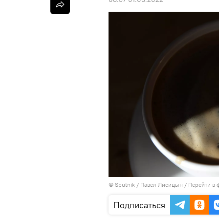
©
Sputnik
/ Павел Лисицын
/
Перейти в 
Подписаться