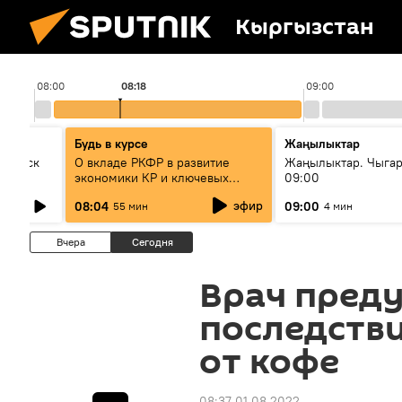
Кыргызстан
08:00
08:18
09:00
Будь в курсе
Жаңылыктар
Выпуск
О вкладе РКФР в развитие
Жаңылыктар. Чыга
экономики КР и ключевых
09:00
секторах до 2030 года
эфир
08:04
09:00
55 мин
4 мин
Вчера
Сегодня
Врач пред
последстви
от кофе
08:37 01.08.2022