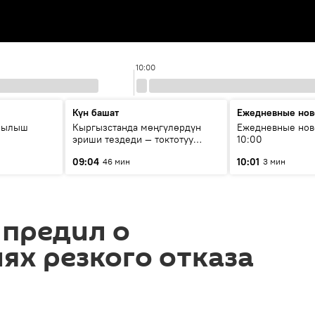
10:00
Күн башат
Ежедневные нов
рылыш
Кыргызстанда мөңгүлөрдүн
Ежедневные нов
эриши тездеди — токтотуу
10:00
мүмкүн эмеспи?
09:04
10:01
46 мин
3 мин
упредил о
ях резкого отказа