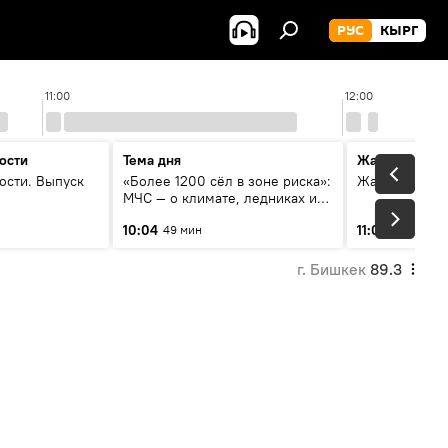
РУС
КЫРГ
11:00
12:00
ости
Тема дня
Жаңылыктар
ости. Выпуск
«Более 1200 сёл в зоне риска»:
Жаңылыктар.
МЧС — о климате, ледниках и
системе оповещения
10:04
11:01
49 мин
3 мин
населения
г. Бишкек
89.3