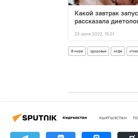
Какой завтрак запу
рассказала диетоло
23 июля 2022, 15:01
В мире
здоровье
кофе
отка
Кыргызстан
КЫРГЫЗСТАН
П