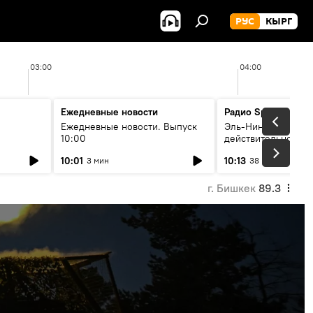
РУС
КЫРГ
03:00
04:00
Ежедневные новости
Радио Sputnik Кыр
Ежедневные новости. Выпуск
Эль-Ниньо, жара и 
10:00
действительно вли
 өнүгүү
погоду в Кыргызст
10:01
10:13
3 мин
38 мин
г. Бишкек
89.3