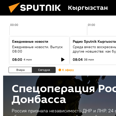
Кыргызстан
00:00
01:00
Ежедневные новости
Радио Sputnik Кыргызста
Ежедневные новости. Выпуск
Среда вместо воскресень
08:00
другие новшества: как бу
проходить выборы в КР?
08:00
08:04
4 мин
38 мин
Вчера
Сегодня
К эфиру
Спецоперация Рос
Донбасса
Россия признала независимость ДНР и ЛНР. 24