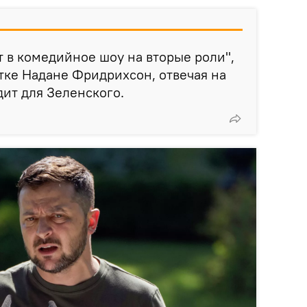
т в комедийное шоу на вторые роли",
тке Надане Фридрихсон, отвечая на
дит для Зеленского.