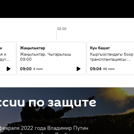
02:00
н
Жаңылыктар
Күн башат
я и
Жаңылыктар. Чыгарылыш
Кыргызстандагы боор
дут
09:00
трансплантациясы:
жетишкендиктер жана
09:00
09:04
4 мин
46 мин
келечеги
сии по защите
 февраля 2022 года Владимир Путин