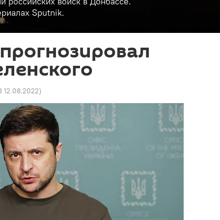
и российских войск в Донбассе.
риалах Sputnik.
спрогнозировал
еленского
8 12.08.2022
)