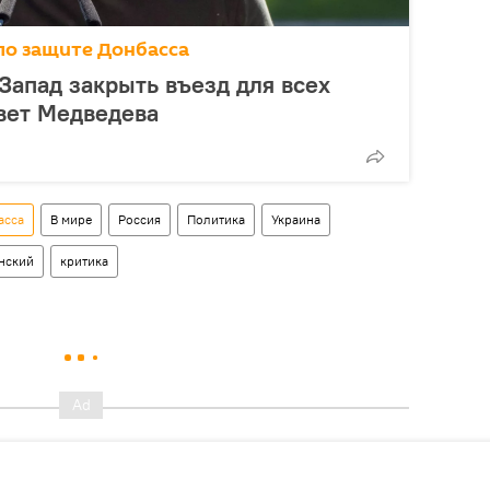
по защите Донбасса
Запад закрыть въезд для всех
твет Медведева
асса
В мире
Россия
Политика
Украина
нский
критика