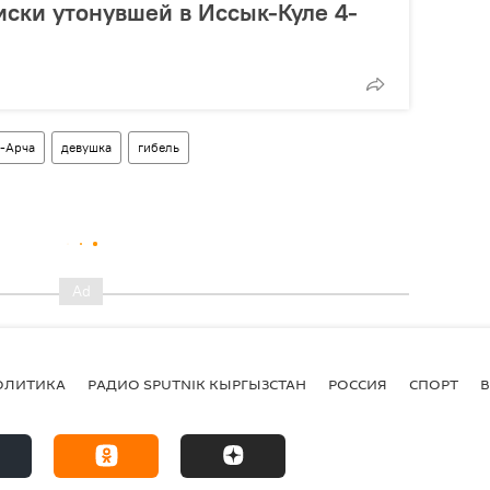
ски утонувшей в Иссык-Куле 4-
-Арча
девушка
гибель
ОЛИТИКА
РАДИО SPUTNIK КЫРГЫЗСТАН
РОССИЯ
СПОРТ