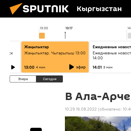
Кыргызстан
13:00
13:17
14
Жаңылыктар
Ежедневные новос
Выпуск
Жаңылыктар. Чыгарылыш 13:00
Ежедневные новост
14:00
эфир
13:00
14:01
4 мин
3 мин
Вчера
Сегодня
В Ала-Арче
10:29 16.08.2022
(обновлено:
10:4