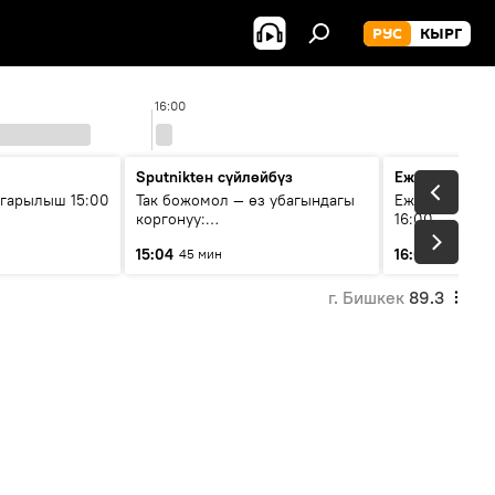
РУС
КЫРГ
16:00
1
Sputnikteн сүйлөйбүз
Ежедневные 
гарылыш 15:00
Так божомол — өз убагындагы
Ежедневные н
коргонуу:
16:00
гидрометеорологиялык кызмат
15:04
16:01
45 мин
3 мин
кантип өркүндөтүлүүдө
г. Бишкек
89.3