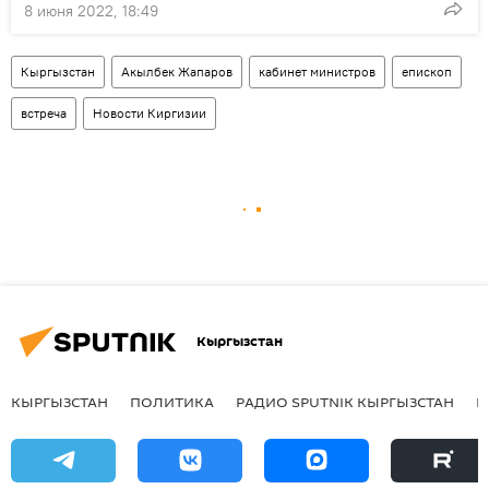
8 июня 2022, 18:49
Кыргызстан
Акылбек Жапаров
кабинет министров
епископ
встреча
Новости Киргизии
Кыргызстан
КЫРГЫЗСТАН
ПОЛИТИКА
РАДИО SPUTNIK КЫРГЫЗСТАН
Р