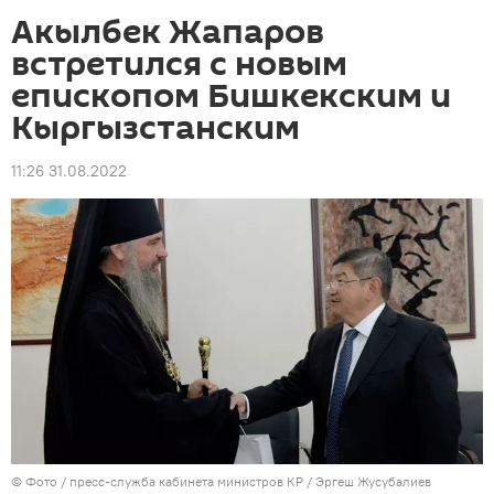
Акылбек Жапаров
встретился с новым
епископом Бишкекским и
Кыргызстанским
11:26 31.08.2022
© Фото / пресс-служба кабинета министров КР / Эргеш Жусубалиев