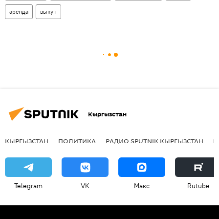
аренда
выкуп
Кыргызстан
КЫРГЫЗСТАН
ПОЛИТИКА
РАДИО SPUTNIK КЫРГЫЗСТАН
Р
Telegram
VK
Макс
Rutube