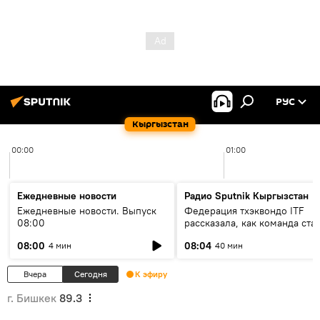
РУС
Кыргызстан
00:00
01:00
Ежедневные новости
Радио Sputnik Кыргызстан
Ежедневные новости. Выпуск
Федерация тхэквондо ITF
08:00
рассказала, как команда ста
жертвой мошенников
08:00
08:04
4 мин
40 мин
Вчера
Сегодня
К эфиру
г. Бишкек
89.3