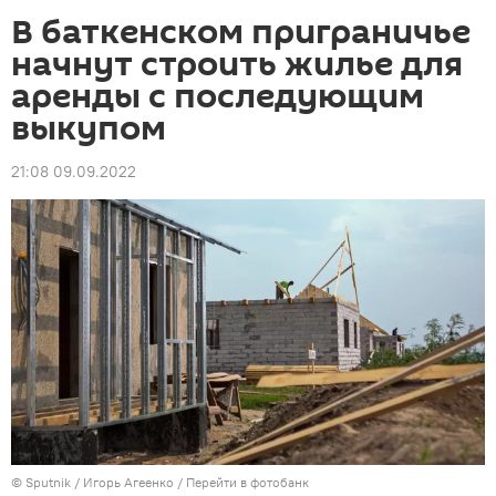
В баткенском приграничье
начнут строить жилье для
аренды с последующим
выкупом
21:08 09.09.2022
©
Sputnik
/ Игорь Агеенко
/
Перейти в фотобанк