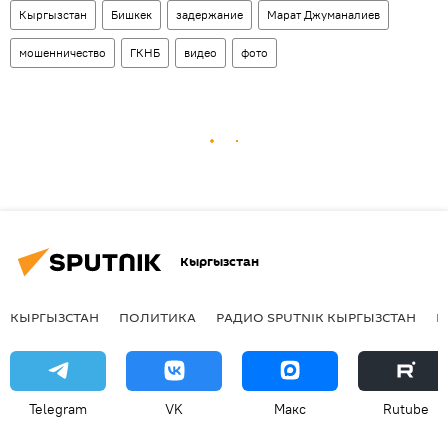
Кыргызстан
Бишкек
задержание
Марат Джуманалиев
мошенничество
ГКНБ
видео
фото
Кыргызстан
КЫРГЫЗСТАН
ПОЛИТИКА
РАДИО SPUTNIK КЫРГЫЗСТАН
Р
Telegram
VK
Макс
Rutube