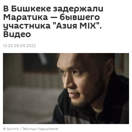
В Бишкеке задержали
Маратика — бывшего
участника "Азия MIX".
Видео
13:23 09.09.2022
©
Sputnik / Табылды Кадырбеков