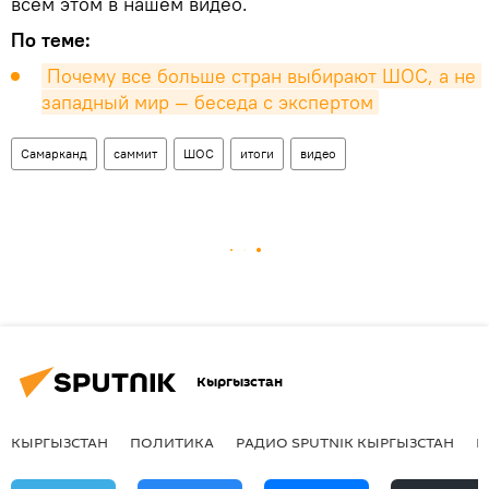
всем этом в нашем видео.
По теме:
Почему все больше стран выбирают ШОС, а не 
западный мир — беседа с экспертом
Самарканд
саммит
ШОС
итоги
видео
Кыргызстан
КЫРГЫЗСТАН
ПОЛИТИКА
РАДИО SPUTNIK КЫРГЫЗСТАН
Р