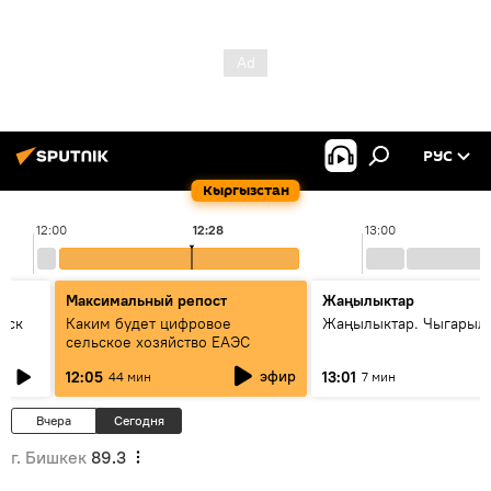
РУС
Кыргызстан
12:00
12:28
13:00
Максимальный репост
Жаңылыктар
уск
Каким будет цифровое
Жаңылыктар. Чыгарыл
сельское хозяйство ЕАЭС
эфир
12:05
13:01
44 мин
7 мин
Вчера
Сегодня
г. Бишкек
89.3