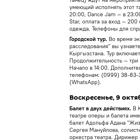
умеющий исполнять этот та
20:00, Dance Jam — в 23:0
Star, оплата за вход — 20
одежда. Телефоны для справо
Городской тур.
Во время эк
расследования" вы узнает
Кыргызстана. Тур включает
Продолжительность — три ч
Начало в 14:00. Дополнит
телефонам: (0999) 38-83-33
(WhatsApp).
Воскресенье, 9 октя
Балет в двух действиях.
В 
театре оперы и балета им
балет Адольфа Адана "Жиз
Сергея Мануйлова, солис
оркестра театра. Дирижер 