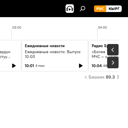
РУС
КЫРГ
03:00
04:00
Ежедневные новости
Радио Sputnik Кыр
өрдүн
Ежедневные новости. Выпуск
«Более 1200 сёл в 
отуу
10:00
МЧС — о климате, 
системе оповещен
10:01
10:04
3 мин
49 мин
населения
г. Бишкек
89.3