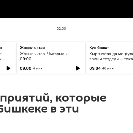
02:00
н
Жаңылыктар
Күн башат
е
Жаңылыктар. Чыгарылыш
Кыргызстанда мөңгүл
х
09:00
эриши тездеди — токт
мүмкүн эмеспи?
09:00
09:04
4 мин
46 мин
приятий, которые
Бишкеке в эти