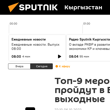
Кыргызстан
00:00
01:00
Ежедневные новости
Радио Sputnik Кыргызста
Ежедневные новости. Выпуск
О вкладе РКФР в развити
08:00
экономики КР и ключевы
секторах до 2030 года
08:00
08:04
4 мин
55 мин
Вчера
Сегодня
К эфиру
Топ-9 меро
пройдут в 
выходные
22:10 06.10.2022