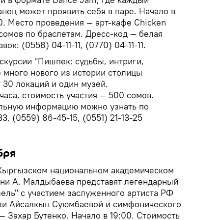
нец может проявить себя в паре. Начало в
0. Место проведения — арт-кафе Chicken
0 сомов по браслетам. Дресс-код — белая
к: (0558) 04-11-11, (0770) 04-11-11.
скурсии "Пишпек: судьбы, интриги,
е много нового из истории столицы
 30 локаций и один музей.
аса, стоимость участия — 500 сомов.
ельную информацию можно узнать по
, (0559) 86-45-15, (0551) 21-13-25
бря
Кыргызском национальном академическом
ени А. Малдыбаева представят легендарный
ель" с участием заслуженного артиста РФ
тки Айсалкын Суюмбаевой и симфонического
— Захар Бутенко. Начало в 19:00. Стоимость