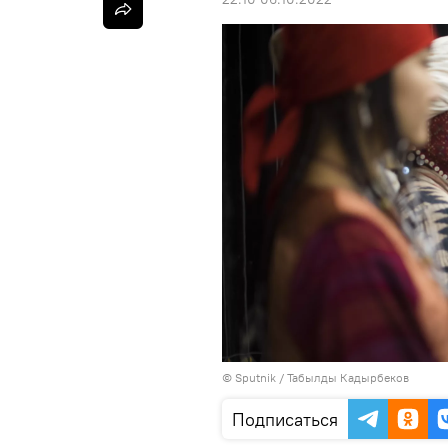
©
Sputnik / Табылды Кадырбеков
Подписаться