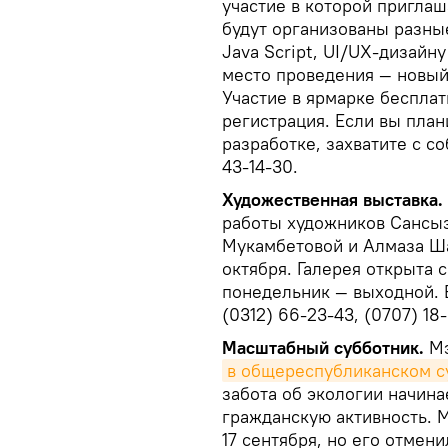
участие в которой пригла
будут организованы разные
Java Script, UI/UX-дизайн
место проведения — новый
Участие в ярмарке беспла
регистрация. Если вы план
разработке, захватите с с
43-14-30.
Художественная выставка.
работы художников Сансы
Мукамбетовой и Алмаза Ша
октября. Галерея открыта с
понедельник — выходной. 
(0312) 66-23-43, (0707) 18
Масштабный субботник.
Мэ
в общереспубликанском с
забота об экологии начина
гражданскую активность. 
17 сентября, но его отмени