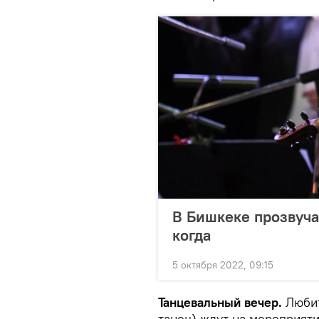
В Бишкеке прозвуча
когда
5 октября 2022, 09:15
Танцевальный вечер.
Люби
танец) ждут на мероприят