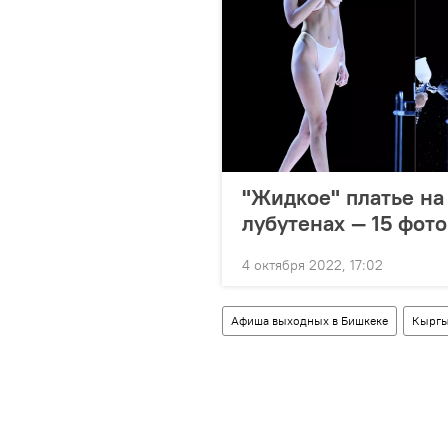
"Жидкое" платье на
лубутенах — 15 фот
4 октября 2022, 17:02
Афиша выходных в Бишкеке
Кыргы