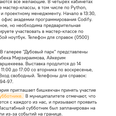
шаются все желающие. В четырех кабинетах
 мастер-классы, в том числе по Python,
у и проектному менеджменту. Начало в 13:30,
 офис академии программирования Codify.
тное, но необходима предварительная
ируете участвовать в мастер-классе по
обой ноутбук. Телефон для справок (0500)
В галерее "Дубовый парк" представлены
збека Мирзираимова, Айкерим
ршекеева. Выставка продлится до 14
 11:00 до 17:00 со вторника по воскресенье,
Вход свободный. Телефоны для справок:
-94-97.
рия приглашает бишкекчан принять участие
убботнике.
В муниципалитете отмечают, что
ется с каждого из нас, и призывают проявить
Масштабный субботник был запланирован на
ли из-за событий на границе.