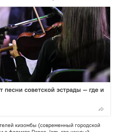
т песни советской эстрады — где и
телей кизомбы (современный городской
ии в формате Dance Jam, где каждый