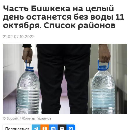
Часть Бишкека на целый
день останется без воды 11
октября. Список районов
21:02 07.10.2022
©
Sputnik
/ Жоомарт Ураимов
Подписаться