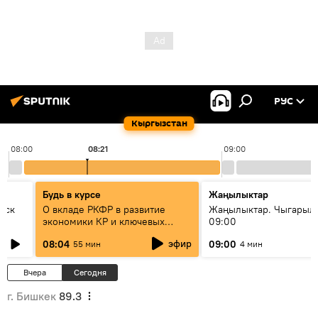
РУС
Кыргызстан
08:00
08:21
09:00
Будь в курсе
Жаңылыктар
уск
О вкладе РКФР в развитие
Жаңылыктар. Чыгары
экономики КР и ключевых
09:00
секторах до 2030 года
эфир
08:04
09:00
55 мин
4 мин
Вчера
Сегодня
г. Бишкек
89.3