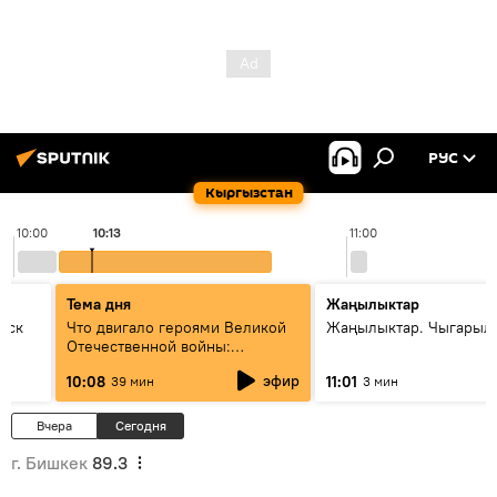
РУС
Кыргызстан
10:00
10:13
11:00
Тема дня
Жаңылыктар
уск
Что двигало героями Великой
Жаңылыктар. Чыгарылы
Отечественной войны:
вспоминая Чолпонбая
эфир
10:08
11:01
39 мин
3 мин
Тулебердиева
Вчера
Сегодня
г. Бишкек
89.3