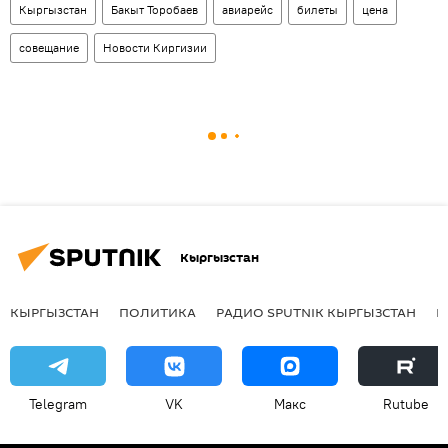
Кыргызстан
Бакыт Торобаев
авиарейс
билеты
цена
совещание
Новости Киргизии
Кыргызстан
КЫРГЫЗСТАН
ПОЛИТИКА
РАДИО SPUTNIK КЫРГЫЗСТАН
Р
Telegram
VK
Макс
Rutube