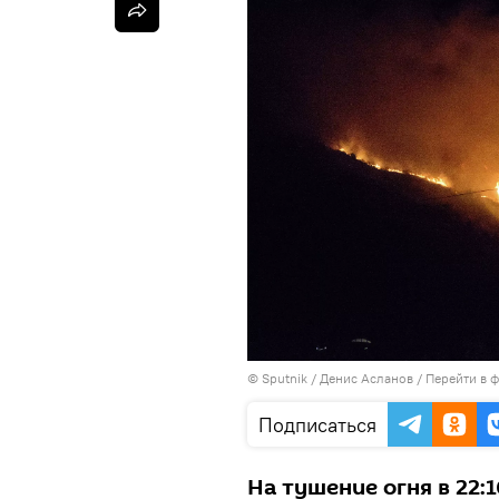
©
Sputnik
/ Денис Асланов
/
Перейти в 
Подписаться
На тушение огня в 22: