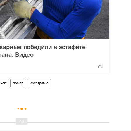
жарные победили в эстафете
тана. Видео
кек
пожар
сухотравье