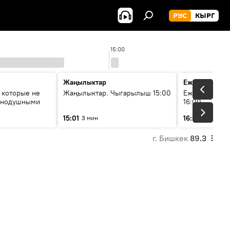
РУС
КЫРГ
15:00
Жаңылыктар
Ежедневные 
 которые не
Жаңылыктар. Чыгарылыш 15:00
Ежедневные н
авнодушными
16:00
15:01
16:01
3 мин
3 мин
г. Бишкек
89.3