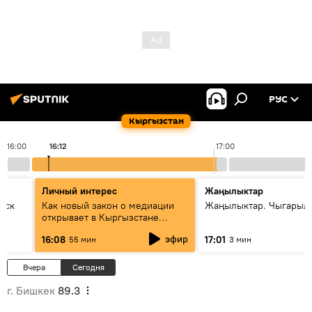
РУС
Кыргызстан
16:00
16:12
17:00
Личный интерес
Жаңылыктар
уск
Как новый закон о медиации
Жаңылыктар. Чыгарыл
открывает в Кыргызстане
культуру диалога
эфир
16:08
17:01
55 мин
3 мин
Вчера
Сегодня
г. Бишкек
89.3