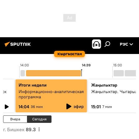
РУС
Кыргызстан
14:00
14:39
15:00
Итоги недели
Жаңылыктар
уск
Информационно-аналитическая
Жаңылыктар. Чыгарыл
программа
эфир
14:04
15:01
36 мин
7 мин
Вчера
Сегодня
г. Бишкек
89.3