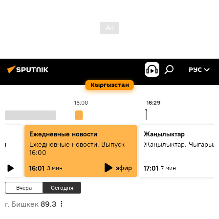
РУС
Кыргызстан
16:00
16:29
Ежедневные новости
Жаңылыктар
ан
Ежедневные новости. Выпуск
Жаңылыктар. Чыгарыл
16:00
эфир
16:01
17:01
3 мин
7 мин
Вчера
Сегодня
г. Бишкек
89.3