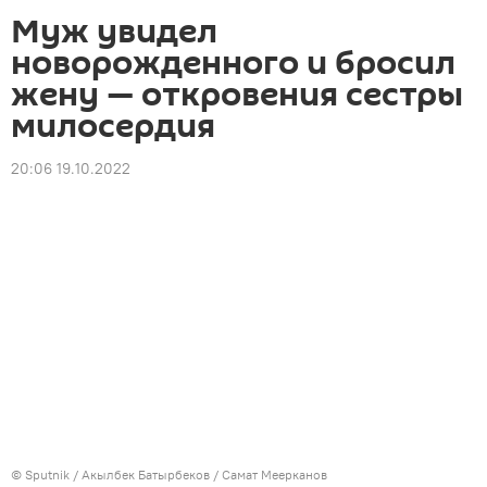
Муж увидел
новорожденного и бросил
жену — откровения сестры
милосердия
20:06 19.10.2022
©
Sputnik / Акылбек Батырбеков
/ Самат Меерканов