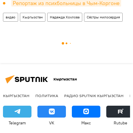
Репортаж из психбольницы в Чым-Коргоне
видео
Кыргызстан
Надежда Хохлова
Сёстры милосердия
Кыргызстан
КЫРГЫЗСТАН
ПОЛИТИКА
РАДИО SPUTNIK КЫРГЫЗСТАН
Р
Telegram
VK
Макс
Rutube