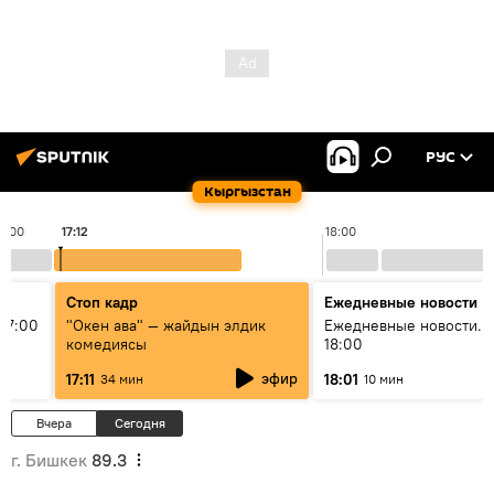
РУС
Кыргызстан
17:00
17:12
18:00
Стоп кадр
Ежедневные новости
17:00
"Окен ава" — жайдын элдик
Ежедневные новости. 
комедиясы
18:00
эфир
17:11
18:01
34 мин
10 мин
Вчера
Сегодня
г. Бишкек
89.3