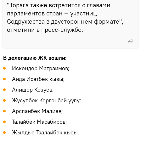
"Торага также встретится с главами
парламентов стран — участниц
Содружества в двустороннем формате", —
отметили в пресс-службе.
В делегацию ЖК вошли:
Искендер Матраимов;
Аида Исатбек кызы;
Алишер Козуев;
Жусупбек Коргонбай уулу;
Арсланбек Малиев;
Талайбек Масабиров;
Жылдыз Таалайбек кызы.