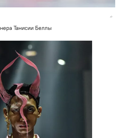
йнера Танисии Беллы