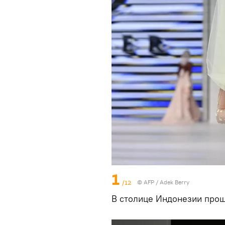
1
/12
©
AFP
/ Adek Berry
В столице Индонезии прош