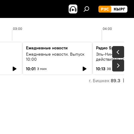
РУС
КЫРГ
03:00
04:00
Ежедневные новости
Радио Sputnik Кыр
Ежедневные новости. Выпуск
Эль-Ниньо, жара и 
10:00
действительно вли
 өнүгүү
погоду в Кыргызст
10:01
10:13
3 мин
38 мин
г. Бишкек
89.3