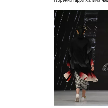
творений Гарри Халима на