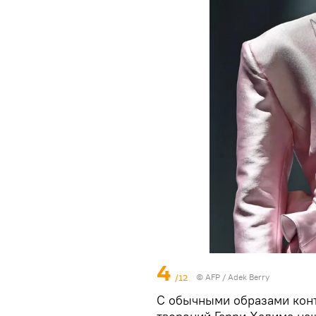
4
/12
©
AFP
/ Adek Berry
С обычными образами кон