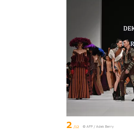
2
/12
©
AFP
/ Adek Berry