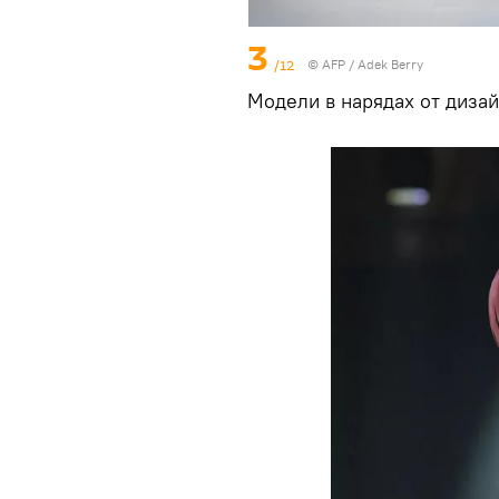
3
/12
©
AFP
/ Adek Berry
Модели в нарядах от диза