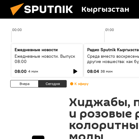
Кыргызстан
00:00
01:00
Ежедневные новости
Радио Sputnik Кыргызста
Ежедневные новости. Выпуск
Среда вместо воскресень
08:00
другие новшества: как бу
проходить выборы в КР?
08:00
08:04
4 мин
38 мин
Вчера
Сегодня
К эфиру
Хиджабы, п
и розовые 
колоритны
моды